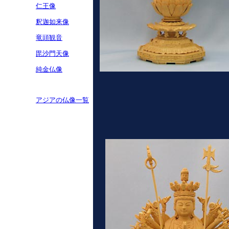
仁王像
釈迦如来像
竜頭観音
毘沙門天像
純金仏像
*
アジアの仏像一覧