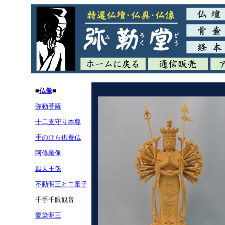
■
仏像
■
弥勒菩薩
十二支守り本尊
手のひら供養仏
阿修羅像
四天王像
不動明王とニ童子
千手千眼観音
愛染明王