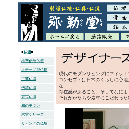
■
仏壇
■
小型伝統仏壇
ステージ型仏壇
現代のモダンリビングにフィット
工芸仏壇
コンセプトは日常のくらしに心地
な
伝統仏壇
存在感があること。そしてなによ
東京仏壇
それがかたちや素材にこだわった
和のモダン
木霊シリーズ
リビングの仏壇