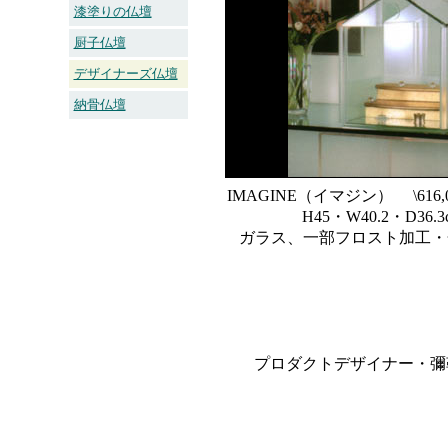
漆塗りの仏壇
厨子仏壇
デザイナーズ仏壇
納骨仏壇
IMAGINE（イマジン） \616,0
H45・W40.2・D36.3
ガラス、一部フロスト加工・
プロダクトデザイナー・彌