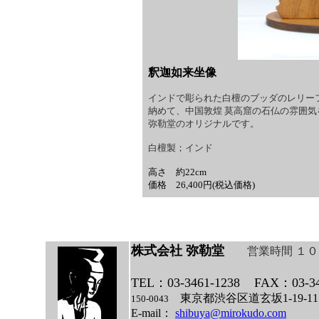
釈迦如来坐像
インドで彫られた白檀のブッダのレリー
納めて、中国敦煌 莫高窟の石仏の雰囲気
弥勒堂のオリジナルです。
白檀製；インド
高さ 約22cm
価格 26,400円(税込価格)
株式会社 弥勒堂
営業時間 １
TEL：03-3461-1238
FAX：03-34
東京都渋谷区道玄坂1-19
150-0043
E-mail：
shibuya@mirokudo.com