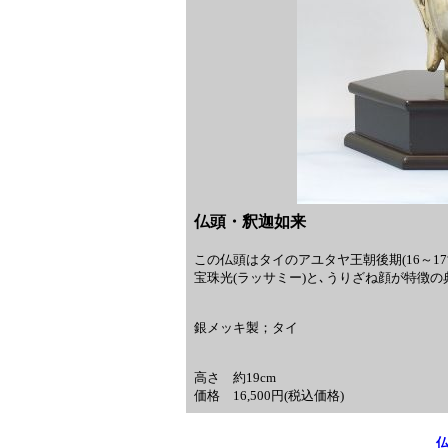
仏頭・釈迦如来
この仏頭はタイのアユタヤ王朝後期(16～1
宝珠光(ラッサミー)と､うりざね顔が特徴
銀メッキ製；タイ
高さ 約19cm
価格 16,500円(税込価格)
仏